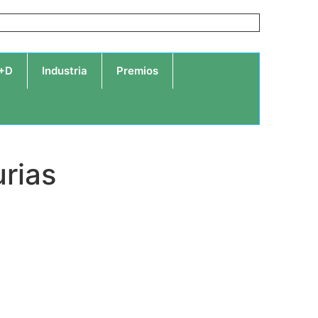
I+D
Industria
Premios
urias