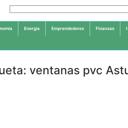
nomía
Energía
Emprendedores
Finanzas
ueta: ventanas pvc Ast