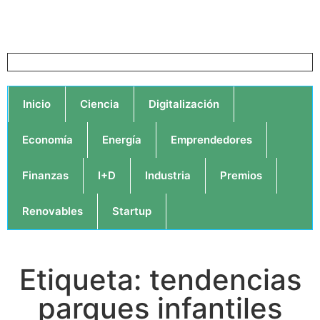
Inicio
Ciencia
Digitalización
Economía
Energía
Emprendedores
Finanzas
I+D
Industria
Premios
Renovables
Startup
Etiqueta: tendencias
parques infantiles