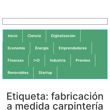
Inicio
Ciencia
Digitalización
Economía
Energía
Emprendedores
Finanzas
I+D
Industria
Premios
Renovables
Startup
Etiqueta: fabricación
a medida carpintería