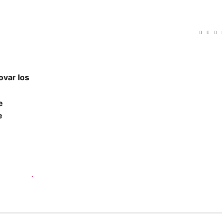
ovar los
e
e