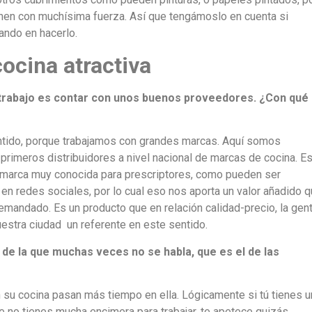
nen con muchísima fuerza. Así que tengámoslo en cuenta si
ndo en hacerlo.
ocina atractiva
 trabajo es contar con unos buenos proveedores.
¿C
on qué
tido, porque trabajamos con grandes marcas. Aquí somos
 primeros distribuidores a nivel nacional de marcas de cocina. E
na marca muy conocida para prescriptores, como pueden ser
n redes sociales, por lo cual eso nos aporta un valor añadido 
emandado. Es un producto que en relación calidad-precio, la gen
estra ciudad un referente en este sentido.
 de la que muchas veces no se habla, que es el de las
su cocina pasan más tiempo en ella. Lógicamente si tú tienes u
e no tienes mucha encimera para trabajar, te apetece quizás