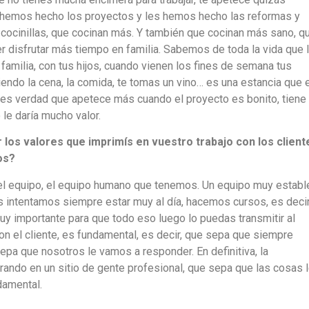
 hemos hecho los proyectos y les hemos hecho las reformas y
ocinillas, que cocinan más. Y también que cocinan más sano, q
er disfrutar más tiempo en familia. Sabemos de toda la vida que 
 familia, con tus hijos, cuando vienen los fines de semana tus
iendo la cena, la comida, te tomas un vino… es una estancia que 
s verdad que apetece más cuando el proyecto es bonito, tiene
le daría mucho valor.
 los
valores
que imprimís en vuestro trabajo
con los client
os?
el equipo, el equipo humano que tenemos. Un equipo muy establ
intentamos siempre estar muy al día, hacemos cursos, es decir
y importante para que todo eso luego lo puedas transmitir al
con el cliente, es fundamental, es decir, que sepa que siempre
epa que nosotros le vamos a responder. En definitiva, la
trando en un sitio de gente profesional, que sepa que las cosas 
ndamental.