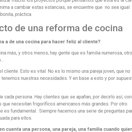
lizar mucho los proyectos porque pensamos que esta es la cla
anima a cambiar estas estancias, se encuentre que no sea igual
onita, práctica.
cto de una reforma de cocina
 a de una cocina para hacer feliz al cliente?
ina más, y otros menos; hay gente que es familia numerosa, otr
o…
cliente. Esto es vital. No es lo mismo una pareja joven, que no
o tenemos nuestras necesidades. Y en base a esto y por supues
e cada persona. Hay clientes que se apañan, por decirlo así, con
 que necesitan frigoríficos americanos más grandes. Por otro
ente es fundamental. Siempre hacemos una serie de preguntas pa
uada para ellos.
en cuenta una persona, una pareja, una familia cuando quie