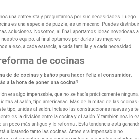
emos una entrevista y preguntamos por sus necesidades. Luego
cina es una especie de puzzle, es un mecano. Puedes distribuir
as soluciones. Nosotros, al final, aportamos ideas novedosas a
n nuestro equipo, al final optamos por darles las mejores
os a eso, a cada estancia, a cada familia y a cada necesidad.
reforma de cocinas
ma de de cocinas y baños para hacer feliz al consumidor,
s a la hora de poner una cocina?
alón era algo impensable, que no se hacía prácticamente ninguna,
rtas al salón, tipo americanas. Más de la mitad de las cocinas
e tipo, unidas al salón. Incluso las construcciones nuevas ya te
nte es la división entre la cocina y el salón. Y también nos lo e
un poco más antiguo y lo reforma . Esta tendencia está ganand
tá alicatando tanto las cocinas. Antes era impensable no
otros cubrimientos como pueden pinturas, o papeles pintados, p