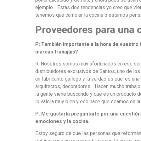
ejemplo… Estas dos tendencias yo creo que vie
tenemos que cambiar la cocina o estamos pensa
Proveedores para una c
P: T
ambién importante a la hora de vuestro
marcas trabajáis?
R: Nosotros somos muy afortunados en ese sen
distribuidores exclusivos de Santos, uno de los
un fabricante gallego y la verdad es que, es u
arquitectos, decoradores… Hacen mucho trabajo e
la gente viene buscando y que es un producto d
lo valora muy bien y eso hace que seamos en nu
P: Me gustaría preguntarle por una cuestión
emociones y la cocina.
Estoy seguro de que las personas que reforman 
estancia que no es cómoda, que no tiene luz, qu