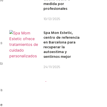
ve
medida por
profesionales
10/12/2025
Spa Mon Estetic,
centro de referencia
en Barcelona para
os
recuperar la
autoestima y
sentirnos mejor
to
24/11/2025
ra
re