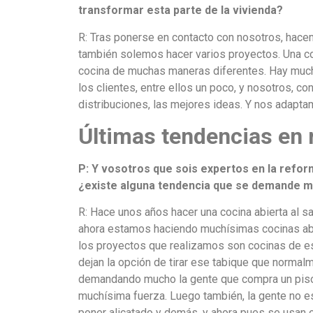
transformar esta parte de la vivienda?
R: Tras ponerse en contacto con nosotros, hac
también solemos hacer varios proyectos. Una co
cocina de muchas maneras diferentes. Hay much
los clientes, entre ellos un poco, y nosotros, co
distribuciones, las mejores ideas. Y nos adaptam
Últimas tendencias en 
P: Y vosotros que sois expertos en la refor
¿existe alguna tendencia que se demande má
R: Hace unos años hacer una cocina abierta al s
ahora estamos haciendo muchísimas cocinas abie
los proyectos que realizamos son cocinas de est
dejan la opción de tirar ese tabique que normalme
demandando mucho la gente que compra un piso 
muchísima fuerza. Luego también, la gente no es
poner alicatado y demás, y ahora pues se usan 