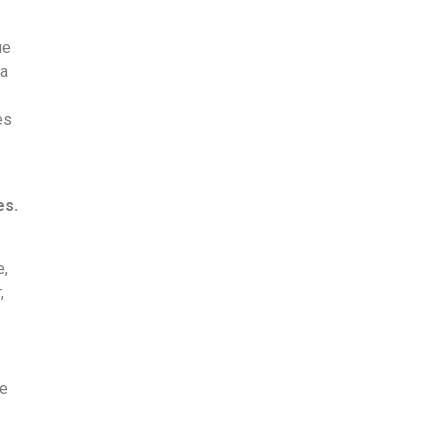
ue
la
es
es.
e,
,
le