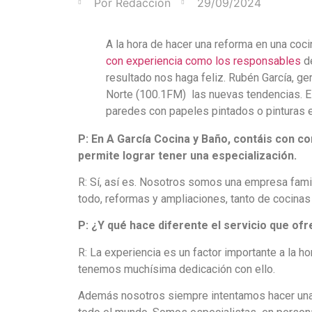
Por
Redacción
29/09/2024
A la hora de hacer una reforma en una coc
con experiencia como los responsables
d
resultado nos haga feliz. Rubén García, g
Norte (100.1FM) las nuevas tendencias. Es 
paredes con papeles pintados o pinturas 
P: E
n A García Cocina y Baño, contáis con co
permite lograr
tener una
especialización
.
R: Sí, así es. Nosotros somos una empresa fami
todo, reformas y ampliaciones, tanto de cocina
P:
¿Y qué hace diferente el servicio que of
R: La experiencia es un factor importante a la h
tenemos muchísima dedicación con ello.
Además nosotros siempre intentamos hacer una c