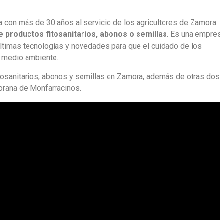
con más de 30 años al servicio de los agricultores de Zamora
e productos fitosanitarios, abonos o semillas
. Es una empre
últimas tecnologías y novedades para que el cuidado de los
l medio ambiente.
osanitarios, abonos y semillas en Zamora,
además de otras dos
orana de Monfarracinos.