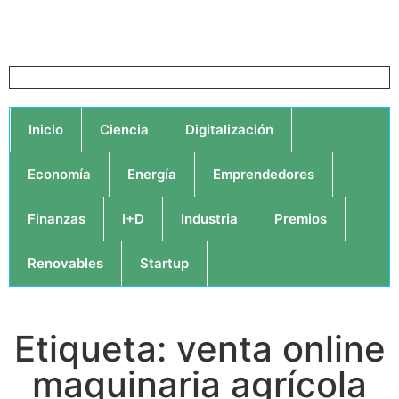
Inicio
Ciencia
Digitalización
Economía
Energía
Emprendedores
Finanzas
I+D
Industria
Premios
Renovables
Startup
Etiqueta: venta online
maquinaria agrícola