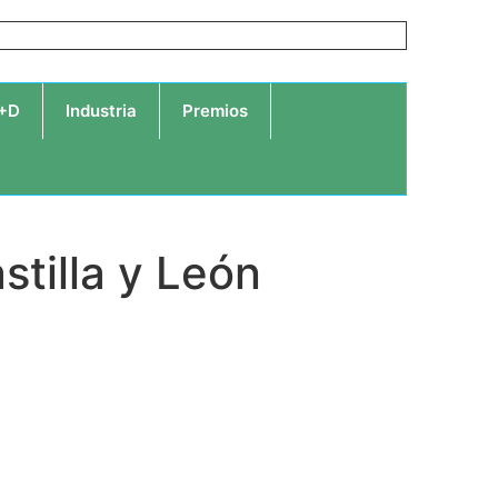
I+D
Industria
Premios
stilla y León