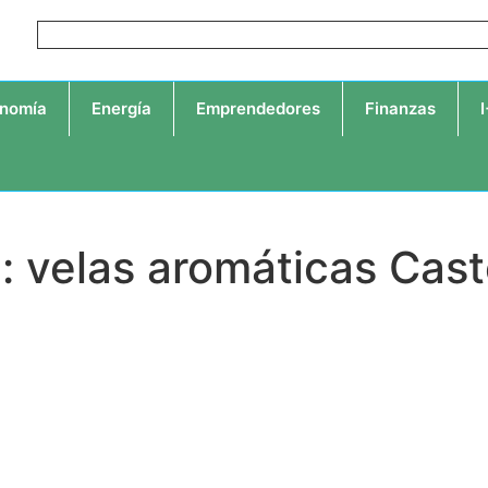
nomía
Energía
Emprendedores
Finanzas
: velas aromáticas Cast