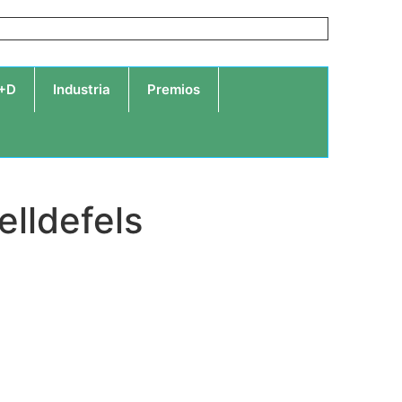
I+D
Industria
Premios
elldefels