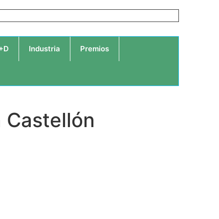
I+D
Industria
Premios
n Castellón