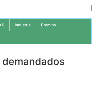
I+D
Industria
Premios
ás demandados