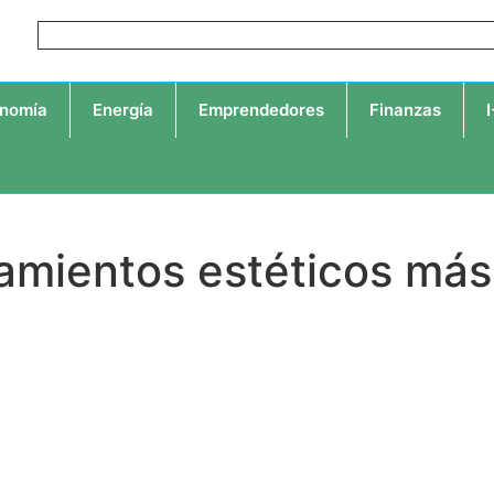
nomía
Energía
Emprendedores
Finanzas
atamientos estéticos m