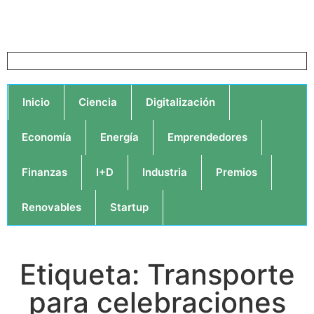
Inicio
Ciencia
Digitalización
Economía
Energía
Emprendedores
Finanzas
I+D
Industria
Premios
Renovables
Startup
Etiqueta: Transporte
para celebraciones