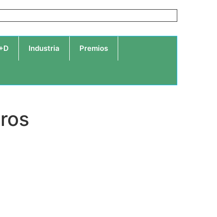
I+D
Industria
Premios
eros