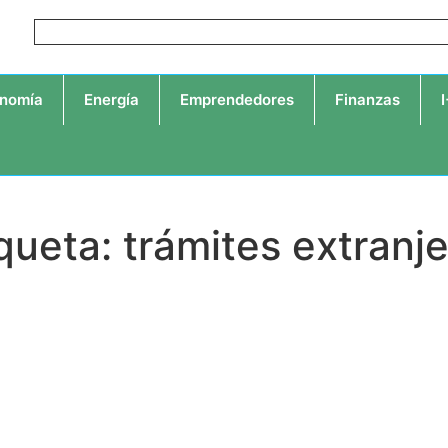
nomía
Energía
Emprendedores
Finanzas
queta: trámites extranj