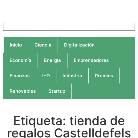
Inicio
Ciencia
Digitalización
Economía
Energía
Emprendedores
Finanzas
I+D
Industria
Premios
Renovables
Startup
Etiqueta: tienda de
regalos Castelldefels