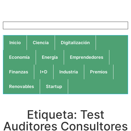
Inicio
Ciencia
Digitalización
Economía
Energía
Emprendedores
Finanzas
I+D
Industria
Premios
Renovables
Startup
Etiqueta: Test
Auditores Consultores