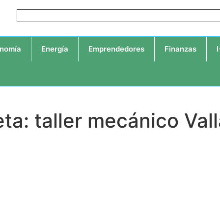
nomía
Energía
Emprendedores
Finanzas
ta: taller mecánico Val