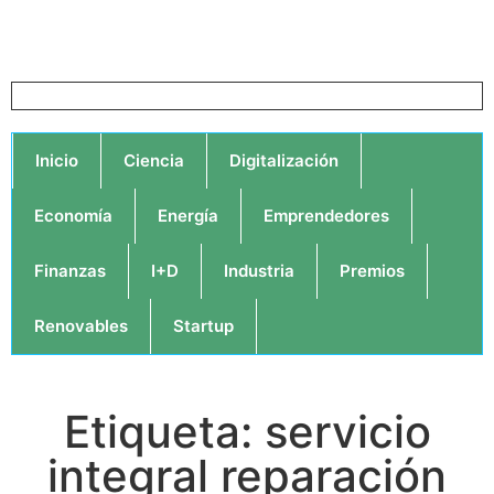
Inicio
Ciencia
Digitalización
Economía
Energía
Emprendedores
Finanzas
I+D
Industria
Premios
Renovables
Startup
Etiqueta: servicio
integral reparación