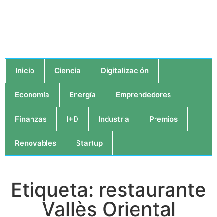
Inicio
Ciencia
Digitalización
Economía
Energía
Emprendedores
Finanzas
I+D
Industria
Premios
Renovables
Startup
Etiqueta: restaurante
Vallès Oriental