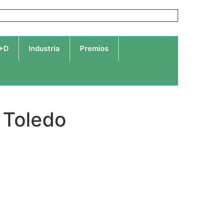
I+D
Industria
Premios
 Toledo