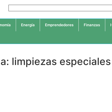
nomía
Energía
Emprendedores
Finanzas
ta: limpiezas especiales