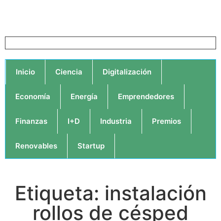
Inicio
Ciencia
Digitalización
Economía
Energía
Emprendedores
Finanzas
I+D
Industria
Premios
Renovables
Startup
Etiqueta: instalación
rollos de césped