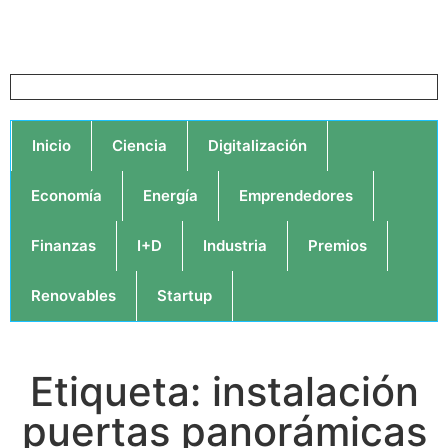
Inicio
Ciencia
Digitalización
Economía
Energía
Emprendedores
Finanzas
I+D
Industria
Premios
Renovables
Startup
Etiqueta: instalación
puertas panorámicas