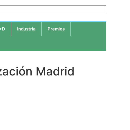
I+D
Industria
Premios
ización Madrid