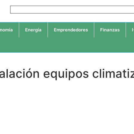
nomía
Energía
Emprendedores
Finanzas
talación equipos climat