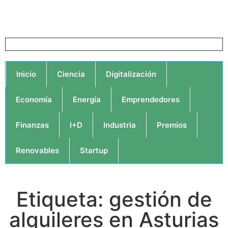
Inicio
Ciencia
Digitalización
Economía
Energía
Emprendedores
Finanzas
I+D
Industria
Premios
Renovables
Startup
Etiqueta: gestión de
alquileres en Asturias