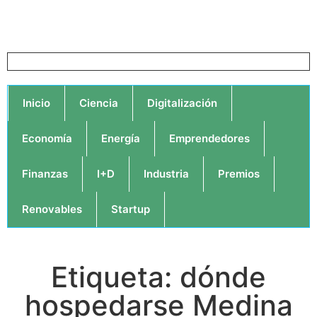
Inicio
Ciencia
Digitalización
Economía
Energía
Emprendedores
Finanzas
I+D
Industria
Premios
Renovables
Startup
Etiqueta: dónde
hospedarse Medina