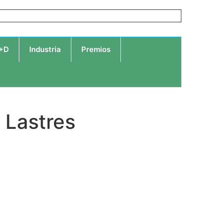
I+D
Industria
Premios
 Lastres