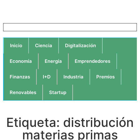
Inicio
Ciencia
Digitalización
Economía
Energía
Emprendedores
Finanzas
I+D
Industria
Premios
Renovables
Startup
Etiqueta: distribución
materias primas