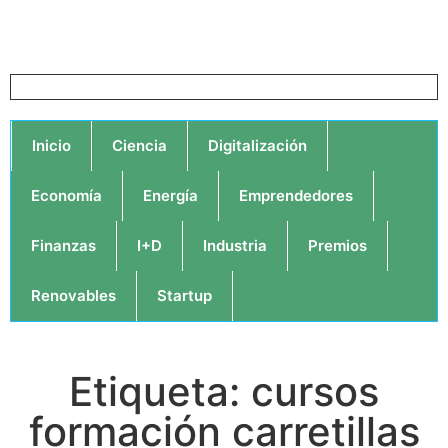
Inicio
Ciencia
Digitalización
Economía
Energía
Emprendedores
Finanzas
I+D
Industria
Premios
Renovables
Startup
Etiqueta: cursos
formación carretillas