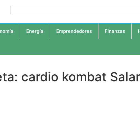
nomía
Energía
Emprendedores
Finanzas
eta: cardio kombat Sal