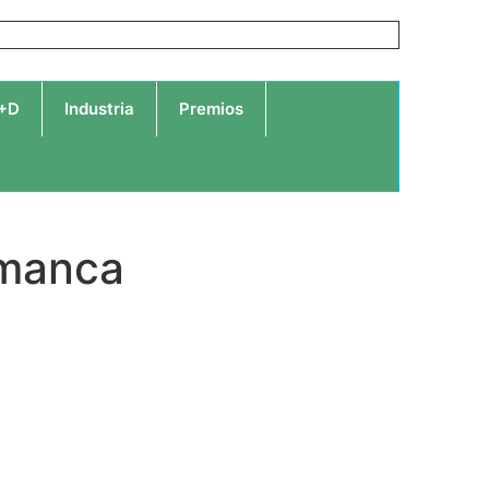
I+D
Industria
Premios
amanca