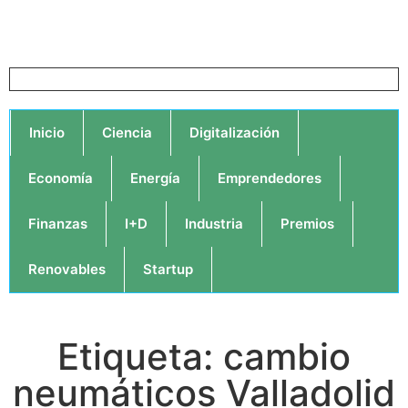
Inicio
Ciencia
Digitalización
Economía
Energía
Emprendedores
Finanzas
I+D
Industria
Premios
Renovables
Startup
Etiqueta: cambio
neumáticos Valladolid