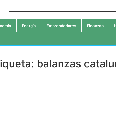
nomía
Energía
Emprendedores
Finanzas
iqueta: balanzas catal