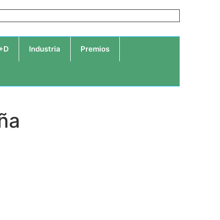
I+D
Industria
Premios
uña