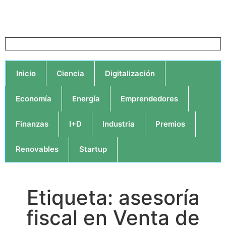
Inicio
Ciencia
Digitalización
Economía
Energía
Emprendedores
Finanzas
I+D
Industria
Premios
Renovables
Startup
Etiqueta: asesoría
fiscal en Venta de