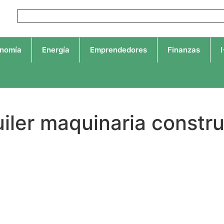
nomía
Energía
Emprendedores
Finanzas
uiler maquinaria constr