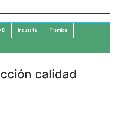
I+D
Industria
Premios
ucción calidad