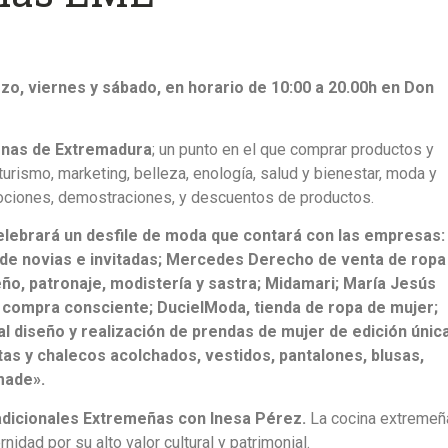
rzo, viernes y sábado, en horario de 10:00 a 20.00h en Don
onas de Extremadura
; un punto en el que comprar productos y
urismo, marketing, belleza, enología, salud y bienestar, moda y
ociones, demostraciones, y descuentos de productos.
celebrará un desfile de moda que contará con las empresas:
 de novias e invitadas; Mercedes Derecho de venta de ropa
o, patronaje, modistería y sastra; Midamari; María Jesús
compra consciente; DucielModa, tienda de ropa de mujer;
l diseño y realización de prendas de mujer de edición única
tas y chalecos acolchados, vestidos, pantalones, blusas,
made».
dicionales Extremeñas con Inesa Pérez.
La cocina extremeñ
idad por su alto valor cultural y patrimonial.