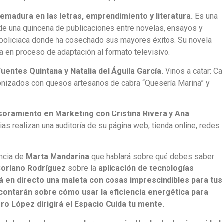
remadura en las letras, emprendimiento y literatura.
Es una
 de una quincena de publicaciones entre novelas, ensayos y
la policiaca donde ha cosechado sus mayores éxitos. Su novela
a en proceso de adaptación al formato televisivo.
entes Quintana y Natalia del Águila García.
Vinos a catar: C
nizados con quesos artesanos de cabra “Quesería Marina” y
ramiento en Marketing con Cristina Rivera y Ana
s realizan una auditoría de su página web, tienda online, redes
encia de
Marta Mandarina
que hablará sobre qué debes saber
Soriano Rodríguez
sobre la
aplicación de tecnologías
á en directo una maleta con cosas imprescindibles para tus
contarán sobre cómo usar la eficiencia energética para
ro López dirigirá el Espacio Cuida tu mente.