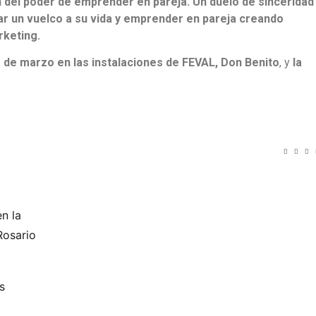
n del poder de emprender en pareja. Un duelo de sinceridad
ar un vuelco a su vida y emprender en pareja creando
rketing.
1 de marzo en las instalaciones de FEVAL, Don Benito
, y
la
n la
Rosario
s