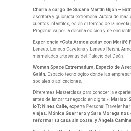
Charla a cargo de Susana Martín Gijón – Ext
escritora y guionista extremeña. Autora de más
cuentos infantiles, es en el terreno de la nove
Progenie va por la décima edición y se encuentr
Experiencia «Cata Armonizada» con Marifé Fu
Leneus, Leneus Cayetana y Leneus Reishi. Armo
mermeladas artesanas del Palacio del Deán.
Woman Space Extremadura, Espacio de Aseso
Galán.
Espacio tecnológico donde las empresaria
sociales o aplicaciones.
Diferentes Masterclass para conocer la experi
antes de lanzar tu negocio en digital»;
Marisol 
IoT
;
Nines Calle,
experta Personal Traveler
har
viajes. Mónica Guerrero y Sara Moraga nos 
reformar tu casa sin coste; y Ángela Camine