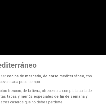
editerráneo
r ser
cocina de mercado, de corte mediterráneo
, con
nuevan cada poco tiempo.
os frescos, de la tierra, ofrecen una completa carta de
itas tapas y menús especiales de fin de semana y
postres caseros que no debes perderte.