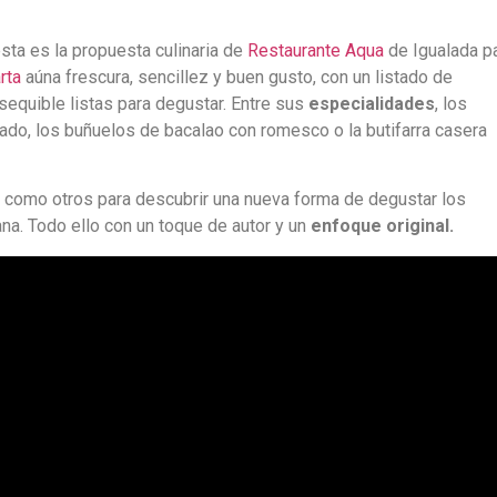
ésta es la propuesta culinaria de
Restaurante Aqua
de Igualada p
rta
aúna frescura, sencillez y buen gusto, con un listado de
equible listas para degustar. Entre sus
especialidades
, los
sado, los buñuelos de bacalao con romesco o la butifarra casera
como otros para descubrir una nueva forma de degustar los
na. Todo ello con un toque de autor y un
enfoque original.