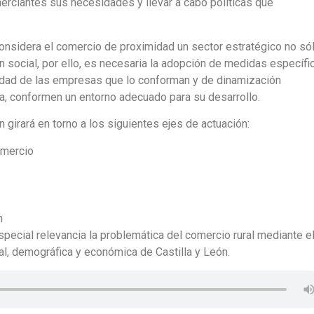
erciantes sus necesidades y llevar a cabo políticas que
onsidera el comercio de proximidad un sector estratégico no só
 social, por ello, es necesaria la adopción de medidas específi
idad de las empresas que lo conforman y de dinamización
, conformen un entorno adecuado para su desarrollo.
 girará en torno a los siguientes ejes de actuación:
omercio
n
especial relevancia la problemática del comercio rural mediante e
l, demográfica y económica de Castilla y León.