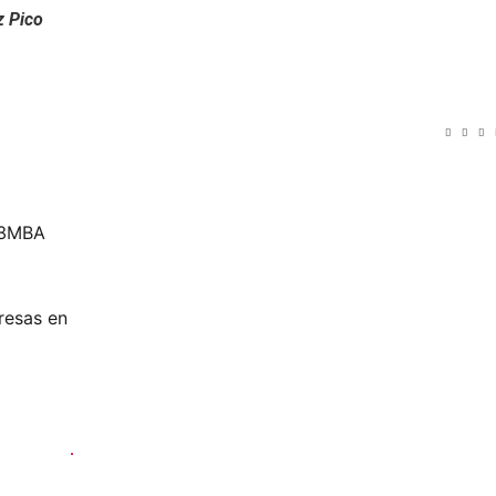
z Pico
b3MBA
resas en