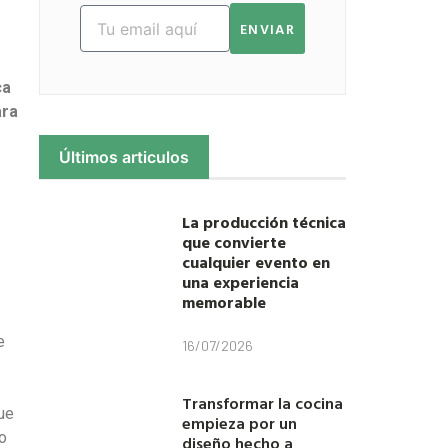
ENVIAR
ca
ara
Últimos articulos
La producción técnica
que convierte
cualquier evento en
una experiencia
memorable
e
16/07/2026
Transformar la cocina
ue
empieza por un
o
diseño hecho a