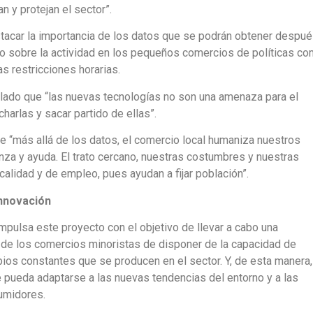
n y protejan el sector”.
stacar la importancia de los datos que se podrán obtener despu
to sobre la actividad en los pequeños comercios de políticas c
s restricciones horarias.
ñalado que “las nuevas tecnologías no son una amenaza para el
harlas y sacar partido de ellas”.
que “más allá de los datos, el comercio local humaniza nuestros
nza y ayuda. El trato cercano, nuestras costumbres y nuestras
 calidad y de empleo, pues ayudan a fijar población”.
Innovación
mpulsa este proyecto con el objetivo de llevar a cabo una
d de los comercios minoristas de disponer de la capacidad de
bios constantes que se producen en el sector. Y, de esta manera,
 pueda adaptarse a las nuevas tendencias del entorno y a las
umidores.