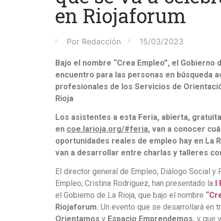
en Riojaforum
Por
Redacción
15/03/2023
Bajo el nombre “Crea Empleo”, el Gobierno
encuentro para las personas en búsqueda ac
profesionales de los Servicios de Orientaci
Rioja
Los asistentes a esta Feria, abierta, gratuit
en
coe.larioja.org/#feria
, van a conocer cu
oportunidades reales de empleo hay en La Ri
van a desarrollar entre charlas y talleres 
El director general de Empleo, Diálogo Social y 
Empleo, Cristina Rodríguez, han presentado la
I
el Gobierno de La Rioja, que bajo el nombre
“
Cr
Riojaforum.
Un evento que se desarrollará en t
Orientamos
y
Espacio Emprendemos,
y que 