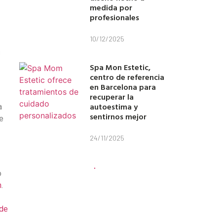
medida por
profesionales
10/12/2025
s
Spa Mon Estetic,
centro de referencia
en Barcelona para
recuperar la
autoestima y
a
sentirnos mejor
e
24/11/2025
o
n
.
 de