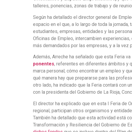
talleres, ponencias, zonas de trabajo y de reuni
Según ha detallado el director general de Empleo,
espacio en el que, a lo largo de toda la jornad
estudiantes, empresas, entidades y las personas
Oficinas de Empleo, intercambien experiencias,
más demandados por las empresas, y a la vez p
Además, Arreche ha señalado que esta Feria va 
ponentes
, referentes en diferentes ámbitos y 
marca personal; cómo encontrar un empleo y qu
qué manera hay que prepararse para las profesi
otro lado, ha indicado que la Feria contará con u
con la presidenta del Gobierno de La Rioja, Conc
El director ha explicado que en esta I Feria de 
regional, participan otros organismos y entida
También ha detallado que esta actividad está c
Transformación y Resiliencia del Gobierno de Es
dichos fondos
que se incluye dentro del Plan d