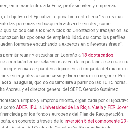
ones, entre asistentes a la Feria, profesionales y empresas.
 el objetivo del Ejecutivo regional con esta Feria “es crear un
a, tanto las personas en búsqueda activa de empleo, como
 que se dedican a los Servicios de Orientación y trabajan en la
 conozcan las opciones de empleabilidad, así como los perfiles
uedan formarse escuchando a expertos en diferentes áreas”.
a permitir reunir y escuchar en Logroño a
13 destacados
que abordarán temas relacionados con la importancia de crear un
é competencias se pueden adquirir en la búsqueda del mismo; d
ones emergentes o cómo crear y dar a conocer un negocio. Por
n
acto inaugural
, que se desarrollará a partir de las 10.15 horas,
ha Andreu, y el director general del SEPE, Gerardo Gutiérrez.
Orientación, Empleo y Emprendimiento, organizada por el Ejecutiv
des como
A
DER
,
IRJ
, la
Universidad de La Rioja
,
Vuela
y
FER Jove
ofinanciada por los fondos europeos del Plan de Recuperación,
paña, en concreto a través de la
inversión 5 del componente 23
e Actividades del Centro de Orientación, Emprendimiento,