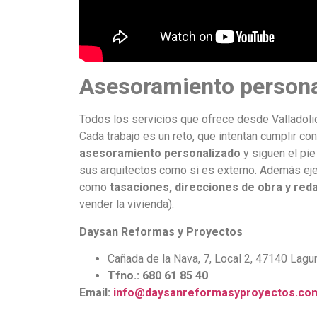
Asesoramiento persona
Todos los servicios que ofrece desde Valladol
Cada trabajo es un reto, que intentan cumplir co
asesoramiento personalizado
y siguen el pie 
sus arquitectos como si es externo. Además eje
como
tasaciones, direcciones de obra y red
vender la vivienda).
Daysan Reformas y Proyectos
Cañada de la Nava, 7, Local 2, 47140 Lagu
Tfno.: 680 61 85 40
Email:
info@daysanreformasyproyectos.co