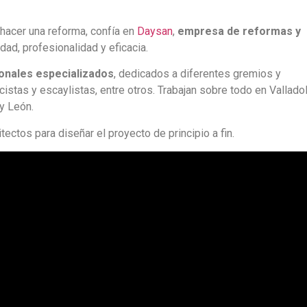
hacer una reforma, confía en
Daysan
,
empresa de reformas y
idad, profesionalidad y eficacia.
ionales especializados
, dedicados a diferentes gremios y
icistas y escaylistas, entre otros. Trabajan sobre todo en Vallado
y León.
ectos para diseñar el proyecto de principio a fin.