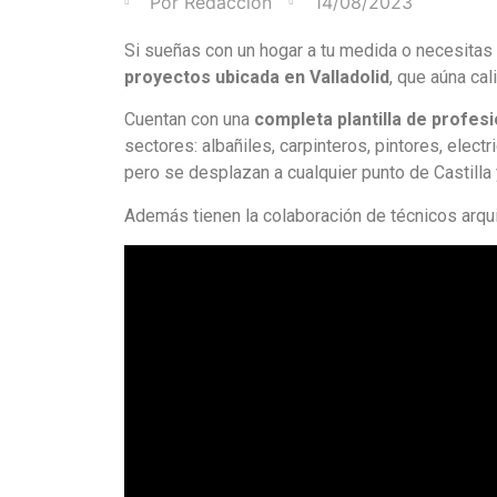
Por
Redacción
14/08/2023
Si sueñas con un hogar a tu medida o necesitas 
proyectos ubicada en Valladolid
, que aúna cal
Cuentan con una
completa plantilla de profes
sectores: albañiles, carpinteros, pintores, electr
pero se desplazan a cualquier punto de Castilla 
Además tienen la colaboración de técnicos arquit